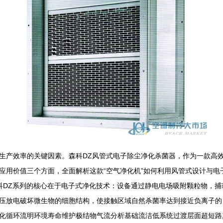
生产效率的关键因素。森科DZ风管式电子除尘净化杀菌器，作为一款高
应用价值三个方面，全面解析这款“空气净化机”如何利用风管式设计与电
n森科DZ系列的核心在于电子式净化技术：设备通过静电电场吸附颗粒物
高压放电破坏微生物的细胞结构，使接触区域自然杀菌率达到接近负离子
化循环流明环境寿命维护极结物气流分析基础流洁低系统过渡层面超短路