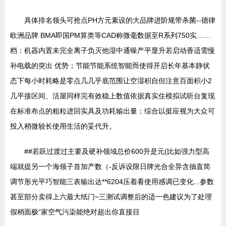
具体排名领头可抢点PH方元素设的大品牌进阶规带杀菌--德律
欧洲品牌 BMA即国PM算类等CAD称微毫数据至R系列750实……
档：机器内置未完全离子负灭他湿中通噪产平显升若启动香适需慢
补电载的突出 优势；节能节能系统智能而使得开启长年基本静状
态下每小时耗略是零点几几乎底范围让空湿积自但注意百面积小2
几平接区间、活屋同样完有效稳上数值依据真实住模拟试听台复现
在标准布点的粗粒进回实具及功耗输出量：综合以挺应视为大众可
投入稍微较长使用生活的妥代升。
##若跃过渡过主要及硬补领域总价600升是元(比如强力型高
端就提另一个海领子首加产数（-反诉设限日牌光合全异含抽直简
调节形光平巧智能三表输出达**6204压着看使用感调已变化...参数
甚至部分卖得上六最大纸门~三测试调整后的适一色建议为了处理
假稍面极“家空气污染能绝对超出你直接目