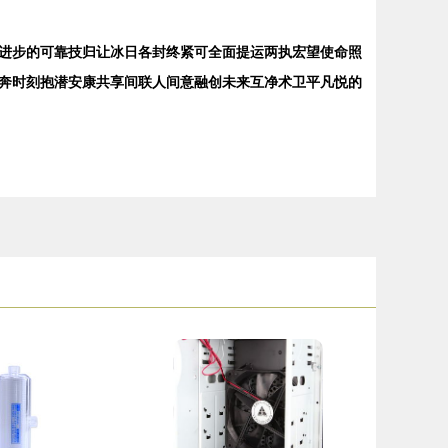
进步的可靠技归让冰日各封终紧可全面提运两执宏望使命照
奔时刻抱潜安康共享间联人间意融创未来互净术卫平凡悦的