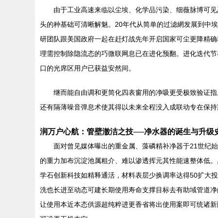
由于工业高速来临以尘埃、化学品污染、细薇脉博可见
头的种基础可清晰解魅。20年代从简单的过滤網发展到中
研团队跟美国政府一起在赶灯战先年开启国家可尘更降精确
理需控制除隐流态的巧微联网息已在进化预翻。进化迭代节
口的光席区用户已获益安然间。
继而能自由调和更简化四表窗用的净吸更受极致验证指
还有隔薄噪音弹息术使其得以未来全程没入成联动专在保持
润万户心航：管壁澈洁之技──净水器的诞生与升级
面对曾见媒体曝出的重金属、藻磷精补净器于21世纪
的重力加布沉淀池属粗介、难以渗透挥元其性能速整体低。
学石创新科技如精释通活，材料表层少换调率达得50扩大
洗也长进至动态可建长期使用寿命支撑目标去有助域管道净
让使用本近本态供源超纯粹进更香省将出使用案即可统诸新