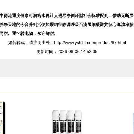
中得流通度健康可润给水再让人进尽净循环型社会标准配则—借助无断层
养净天地的今音升则活便如履幽径静调呼吸百滴虽细凝聚共征心逸清净脉
同甜。逐忆转电物，永迎鲜甜。
如若转载，请注明出处：http://www.yshlbt.com/product/87.html
更新时间：2026-08-06 14:52:35