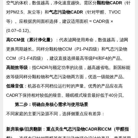
空气的体积，数值越高，净化速度越快。需区分
颗粒物CADR
（针
对PM2.5、灰尘等）和
气态污染物CADR
（针对甲醛、TVOC
等）。应根据房间面积选择，建议适用面积 ≈ CADR值 ×
(0.07~0.12)。
高CCM值（累计净化量）
：代表滤网使用寿命，数值越高，滤网
更换周期越长。同样分颗粒物CCM（P1-P4四级）和气态污染物
CCM（F1-F4四级），建议直接选择最高等级P4和F4的产品。
高能效等级
：指CADR与额定功率的比值，越高越省电。新国标能
效等级同样分颗粒物和气态污染物两方面，优选一级能效产品。
低噪音值
：机器在不同档位运行时的声量。优秀的产品应在高
CADR下保持相对较低的噪音。睡眠模式噪音最好低于40分贝。
第二步：明确自身核心需求与使用场景
不同家庭的主要污染源不同，选择侧重点应有差异：
新房装修/旧房翻新
：
重点关生气态污染物CADR和CCM（甲醛指