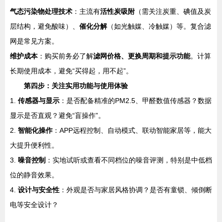
气态污染物处理技术
：主流有
活性炭吸附
（需关注炭重、碘值及炭
层结构，避免酸味）、
催化分解
（如光触媒、冷触媒）等。复合滤
网是常见方案。
维护成本
：购买前务必了解
滤网价格、更换周期和提示功能
。计算
长期使用成本，避免“买得起，用不起”。
第四步：关注实用功能与使用体验
1.
传感器与显示
：是否配备精准的PM2.5、甲醛数值传感器？数据
显示是否直观？避免“盲操作”。
2.
智能化操作
：APP远程控制、自动模式、联动智能家居等，能大
大提升便利性。
3.
噪音控制
：实地试听或查看不同档位的噪音评测，特别是中低档
位的静音效果。
4.
设计与安全性
：外观是否与家居风格协调？是否有童锁、倾倒断
电等安全设计？