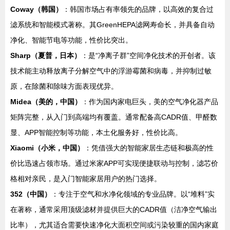
Coway（韩国）
：韩国市场占有率领先的品牌，以高效的复合过
滤系统和智能模式著称。其GreenHEPA滤网寿命长，并具备自动
净化、智能节电等功能，性价比突出。
Sharp（夏普，日本）
：是“净离子群”空间净化技术的开创者。该
技术能主动释放离子分解空气中的浮游霉菌和病毒，并抑制过敏
原，在除菌和除味方面表现优异。
Midea（美的，中国）
：作为国内家电巨头，美的空气净化器产品
矩阵完整，从入门到高端均有覆盖。通常配备高CADR值、甲醛数
显、APP智能控制等功能，本土化服务好，性价比高。
Xiaomi（小米，中国）
：凭借强大的智能家居生态链和极高的性
价比迅速占领市场。通过米家APP可实现便捷联动与控制，滤芯价
格相对亲民，是入门智能家居用户的热门选择。
352（中国）
：专注于空气和水净化领域的专业品牌。以“堆料”实
在著称，通常采用顶级滤材并提供巨大的CADR值（洁净空气输出
比率），尤其适合需要快速净化大面积空间或污染较重的国内家庭