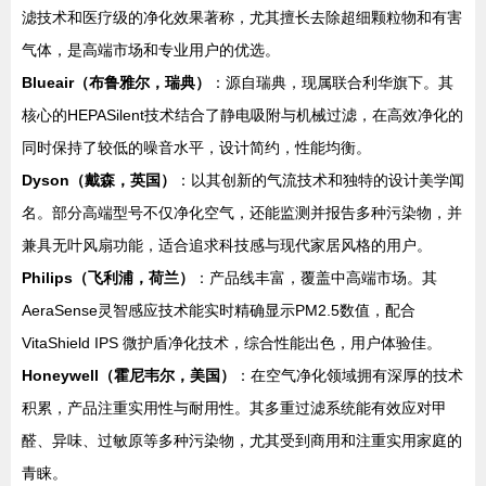
滤技术和医疗级的净化效果著称，尤其擅长去除超细颗粒物和有害
气体，是高端市场和专业用户的优选。
Blueair（布鲁雅尔，瑞典）
：源自瑞典，现属联合利华旗下。其
核心的HEPASilent技术结合了静电吸附与机械过滤，在高效净化的
同时保持了较低的噪音水平，设计简约，性能均衡。
Dyson（戴森，英国）
：以其创新的气流技术和独特的设计美学闻
名。部分高端型号不仅净化空气，还能监测并报告多种污染物，并
兼具无叶风扇功能，适合追求科技感与现代家居风格的用户。
Philips（飞利浦，荷兰）
：产品线丰富，覆盖中高端市场。其
AeraSense灵智感应技术能实时精确显示PM2.5数值，配合
VitaShield IPS 微护盾净化技术，综合性能出色，用户体验佳。
Honeywell（霍尼韦尔，美国）
：在空气净化领域拥有深厚的技术
积累，产品注重实用性与耐用性。其多重过滤系统能有效应对甲
醛、异味、过敏原等多种污染物，尤其受到商用和注重实用家庭的
青睐。